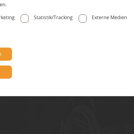
en.
keting
Statistik/Tracking
Externe Medien
n
jetzt entdecken
n