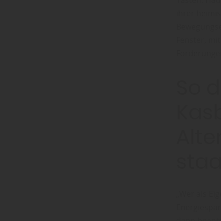
Tasten. Häu
ihrer heimis
Bewegungsei
Fenster, mit
Förderungen
So 
Kasb
Alt
staa
„Wer als Ei
Energiespar
dann beantr