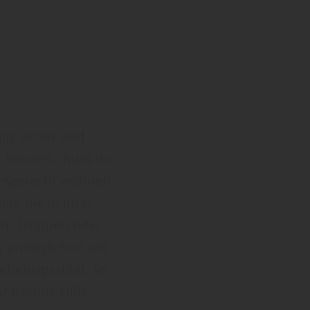
ig, sicher und
n können, muss Ihr
ersgerecht wohnen
n, die in ihrer
en, Treppen oder
 ermöglichen ein
bensqualität. So
f fremde Hilfe