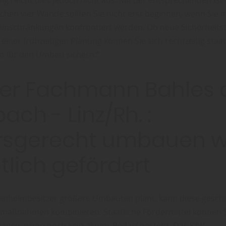
fig reicht dies jedoch nicht aus. Mit der entsprechenden Ge
chen vier Wände sollten Sie nicht erst beginnen, wenn Sie m
nschränkungen konfrontiert werden. Ob neue Sicherheits
 einer frühzeitigen Planung können Sie sich rechtzeitig staat
 für den Umbau sichern.“
der Fachmann Bahles 
ach - Linz/Rh. :
ersgerecht umbauen w
tlich gefördert
genheimbesitzer größere Umbauten plant, kann diese geschi
maßnahmen kombinieren. Staatliche Fördermittel können S
agen, wenn noch kein akuter Bedarf besteht. Das KfW-