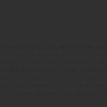
ten auch im Alter so lange wie möglich eigenständ
n. Damit Senioren dauerhaft selbstständig lebe
eitig an ihre Bedürfnisse angepasst werden. Alt
hst einmal barrierefrei wohnen, denn für Mensche
ingeschränkt sind, bedeuten schon kleine Schwell
nge große Hindernisse. Entsprechende Umbauten
liche Behinderungen und sichern die gewohnte Le
Zeitpunkt deutlich hinauszögern, ab dem man au