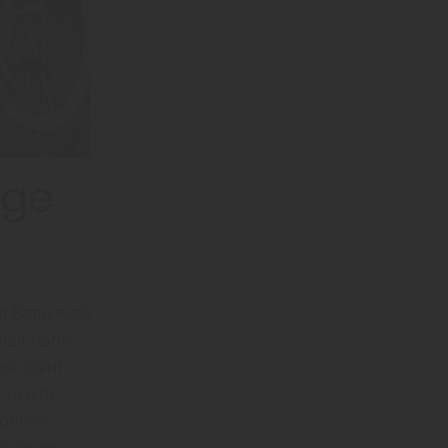
ige
nd Bonn weiß
iheit hohe
ile steht
r macht,
öffner-