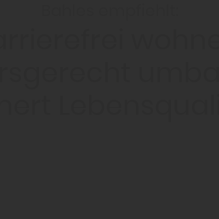
Bahles empfiehlt:
rrierefrei wohn
ersgerecht umb
hert Lebensqual