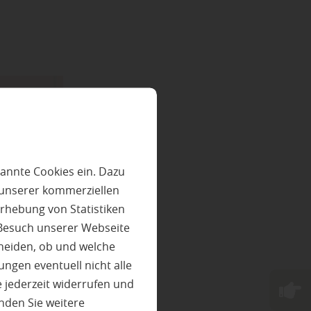
annte Cookies ein. Dazu
 unserer kommerziellen
rhebung von Statistiken
 Besuch unserer Webseite
heiden, ob und welche
ungen eventuell nicht alle
 jederzeit widerrufen und
nden Sie weitere