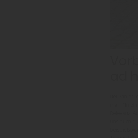
Vorb
ad 
Bei Bahles,
man: "In ei
Relevanz. A
uns auch die
beispielswe