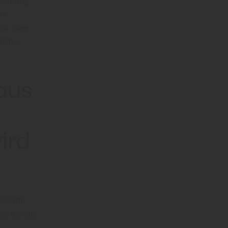
staltung
it
tür oder
liche
aus
ird
ckt mit
ie bereits