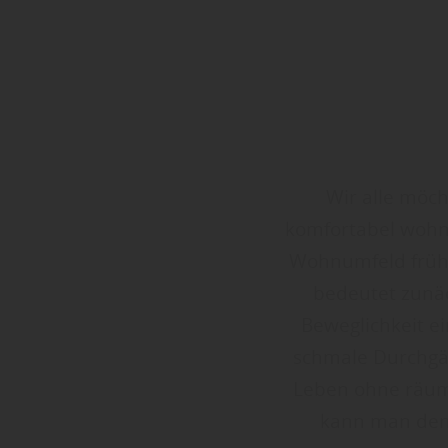
Wir alle möch
komfortabel wohne
Wohnumfeld frühz
bedeutet zunäc
Beweglichkeit e
schmale Durchgä
Leben ohne räum
kann man den 