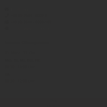
info@bahles.de
+49 (0) 2644 - 6009-0
+49 (0) 2644 - 6009-109
https://www.bahles.de
Sommer-Öffnungszeiten:
01. März
31. Okt.
MO
DI
MI
DO
FR
08:30
18:00 Uhr
SA
08:30
12:00 Uhr
Blog
Kataloge