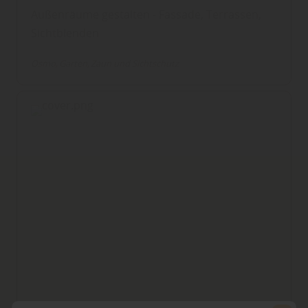
Außenräume gestalten - Fassade, Terrassen,
Sichtblenden
Osmo
Garten
Zaun und Sichtschutz