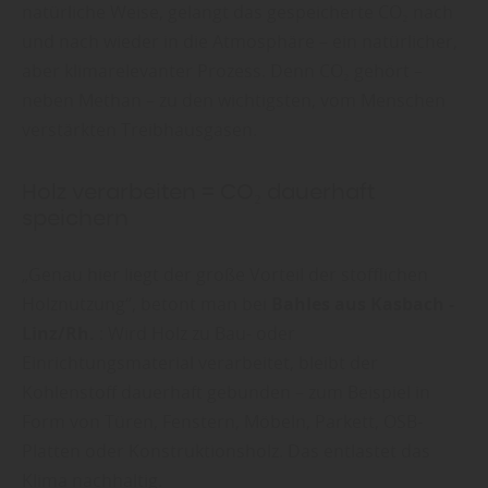
natürliche Weise, gelangt das gespeicherte CO₂ nach
und nach wieder in die Atmosphäre – ein natürlicher,
aber klimarelevanter Prozess. Denn CO₂ gehört –
neben Methan – zu den wichtigsten, vom Menschen
verstärkten Treibhausgasen.
Holz verarbeiten = CO₂ dauerhaft
speichern
„Genau hier liegt der große Vorteil der stofflichen
Holznutzung“, betont man bei
Bahles aus Kasbach -
Linz/Rh.
: Wird Holz zu Bau- oder
Einrichtungsmaterial verarbeitet, bleibt der
Kohlenstoff dauerhaft gebunden – zum Beispiel in
Form von Türen, Fenstern, Möbeln, Parkett, OSB-
Platten oder Konstruktionsholz. Das entlastet das
Klima nachhaltig.