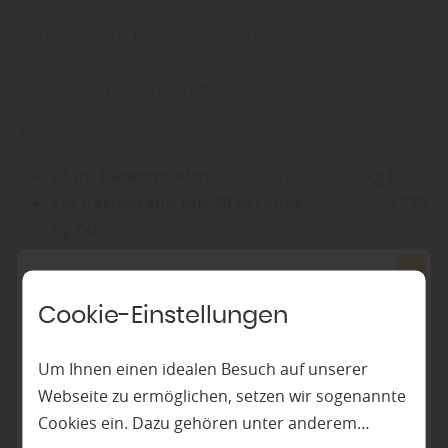
Zudem ersetzt Holz viele andere Materialien mit
deutlich schlechterer Ökobilanz – etwa Stahl, Beton,
Styropor oder Kunststoff. Jede Substitution spart CO₂.
Ein paar Beispiele:
25 m² Parkettboden
speichern rund
230 kg CO₂
Ein Gartenzaun mit 20 m Länge
bindet etwa
275
kg CO₂
Kaskadennutzung: Mehrfacher Nutzen für
die Umwelt
Cookie-Einstellungen
„Wer Holz sinnvoll nutzt, denkt auch an die zweite
Um Ihnen einen idealen Besuch auf unserer
Lebensphase“, sagt das Team bei
Bahles
.
Webseite zu ermöglichen, setzen wir sogenannte
Denn nach der Erstverwendung kann Holz weiterhin
Cookies ein. Dazu gehören unter anderem
umweltfreundlich verwendet werden – z. B.: