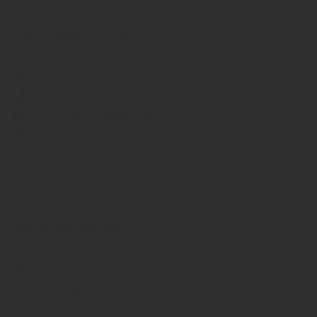
Kasbachtalstraße 78
53547
Kasbach - Linz/Rh.
info@bahles.de
+49 (0) 2644 - 6009-0
+49 (0) 2644 - 6009-109
https://www.bahles.de
Sommer-Öffnungszeiten:
01. März
31. Okt.
MO
DI
MI
DO
FR
08:30
18:00 Uhr
SA
08:30
12:00 Uhr