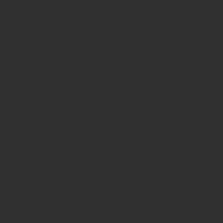
Kährs - Flora Collection 2.0
Landhausdielen-Sortiment
Kährs
Boden
Parkettboden