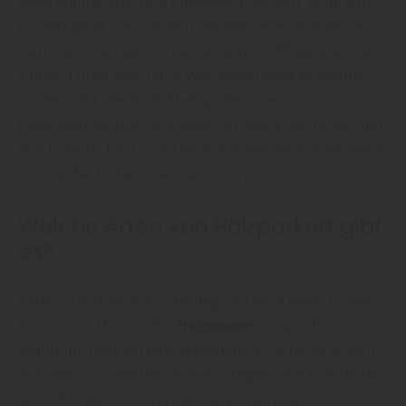
widerstandsfähig und pflegeleicht zu sein. Während
Parkett geölt oder lackiert werden muss, kommt ein
Laminatboden ganz ohne besondere Pflege aus. Da
Laminat über eine hohe Wärmeleitfähigkeit verfügt,
ist diese Art des Bodenbelags bei einer
Fußbodenheizung sehr geeignet. Dank des Feder-und-
Nut-Prinzips lässt sich Laminat in Windeseile verlegen
und bei Bedarf auch austauschen.“
Welche Arten von Holzparkett gibt
es?
Bahles, Fachmann für die Region Linz, Kasbach, Bad
Honnef und Bonn: „Ein
Holzboden
verleiht Ihrer
Wohnung deshalb eine ausgefallene Note, da er sich
auf viele verschiedene Arten verlegen und bearbeiten
lässt. Ein beliebtes Verlegemuster wird als