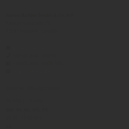
Anton Bahles GmbH & Co. KG
Kasbachtalstraße 78
53547
Kasbach - Linz/Rh.
info@bahles.de
+49 (0) 2644 - 6009-0
+49 (0) 2644 - 6009-109
https://www.bahles.de
Sommer-Öffnungszeiten:
01. März
31. Okt.
MO
DI
MI
DO
FR
08:30
18:00 Uhr
SA