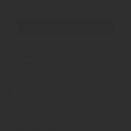
Inhalt blockiert, bitte Cookies akzeptieren!
Cookies externer Medien akzeptieren
Anton Bahles GmbH & Co. KG
Kasbachtalstraße 78
53547
Kasbach - Linz/Rh.
info@bahles.de
+49 (0) 2644 - 6009-0
+49 (0) 2644 - 6009-109
https://www.bahles.de
Sommer-Öffnungszeiten: