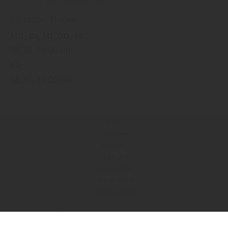
01. März
31. Okt.
MO
DI
MI
DO
FR
08:30
18:00 Uhr
SA
08:30
12:00 Uhr
Blog
Kataloge
Kontakt
Über uns
Inspiration
Impressum
Datenschutz
Copyright by Anton Bahles GmbH & Co. KG - 2026
In Kooperation mit dem